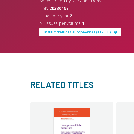
Series edited by
Marianne Dony
ISSN
20330197
Issues per year
2
N° Issues per volume
1
Institut d'études européennes (IEE-ULB)
RELATED TITLES