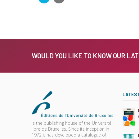
WOULD YOU LIKE TO KNOW OUR LA
LATES
is the publishing house of the Université
libre de Bruxelles. Since its inception in
1972 it has developed a catalogue of