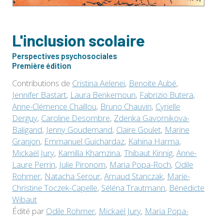
L'inclusion scolaire
Perspectives psychosociales
Première édition
Contributions de
Cristina Aelenei
,
Benoite Aubé
,
Jennifer Bastart
,
Laura Benkemoun
,
Fabrizio Butera
,
Anne-Clémence Chaillou
,
Bruno Chauvin
,
Cyrielle
Derguy
,
Caroline Desombre
,
Zdenka Gavornikova-
Baligand
,
Jenny Goudemand
,
Claire Goulet
,
Marine
Granjon
,
Emmanuel Guichardaz
,
Kahina Harma
,
Mickaël Jury
,
Kamilla Khamzina
,
Thibaut Kinnig
,
Anne-
Laure Perrin
,
Julie Pironom
,
Maria Popa-Roch
,
Odile
Rohmer
,
Natacha Serour
,
Arnaud Stanczak
,
Marie-
Christine Toczek-Capelle
,
Séléna Trautmann
,
Bénédicte
Wibaut
Édité par
Odile Rohmer
,
Mickaël Jury
,
Maria Popa-