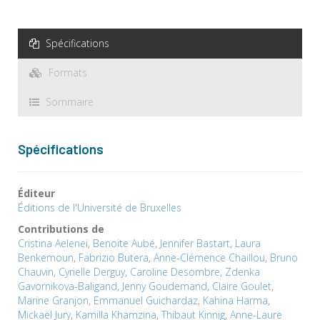
Spécifications
Formats
Sommaire
Spécifications
Éditeur
Éditions de l'Université de Bruxelles
Contributions de
Cristina Aelenei
,
Benoite Aubé
,
Jennifer Bastart
,
Laura
Benkemoun
,
Fabrizio Butera
,
Anne-Clémence Chaillou
,
Bruno
Chauvin
,
Cyrielle Derguy
,
Caroline Desombre
,
Zdenka
Gavornikova-Baligand
,
Jenny Goudemand
,
Claire Goulet
,
Marine Granjon
,
Emmanuel Guichardaz
,
Kahina Harma
,
Mickaël Jury
,
Kamilla Khamzina
,
Thibaut Kinnig
,
Anne-Laure