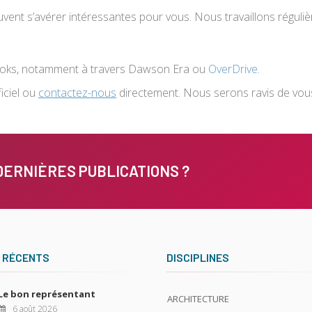
euvent s’avérer intéressantes pour vous. Nous travaillons régu
oks, notamment à travers Dawson Era ou
OverDrive
.
iciel ou
contactez-nous
directement. Nous serons ravis de vous
DERNIÈRES PUBLICATIONS ?
 RÉCENTS
DISCIPLINES
Le bon représentant
ARCHITECTURE
6 août 2026