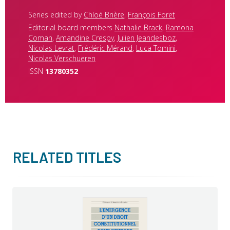
Series edited by
Chloé Brière
,
François Foret
Editorial board members
Nathalie Brack
,
Ramona
Coman
,
Amandine Crespy
,
Julien Jeandesboz
,
Nicolas Levrat
,
Frédéric Mérand
,
Luca Tomini
,
Nicolas Verschueren
ISSN
13780352
RELATED TITLES