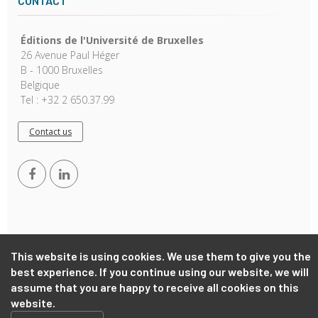
CONTACT
Éditions de l'Université de Bruxelles
26 Avenue Paul Héger
B - 1000 Bruxelles
Belgique
Tel : +32 2 650.37.99
Contact us
This website is using cookies. We use them to give you the
Copyright © 2026, EUB. Powered by
GiantChair
. All Rights
best experience. If you continue using our website, we will
Reserved
assume that you are happy to receive all cookies on this
website.