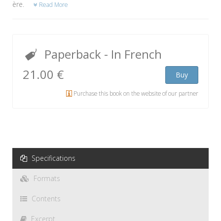
ère.
Read More
Paperback
- In French
21.00 €
Buy
Purchase this book on the website of our partner
Specifications
Formats
Contents
Excerpt