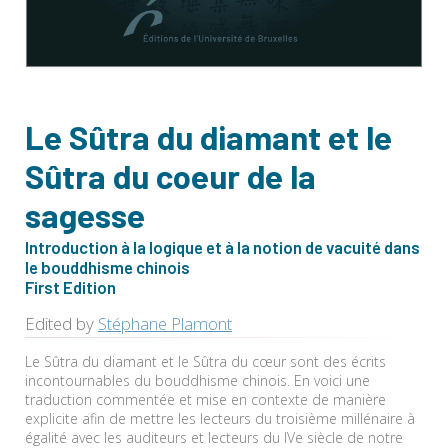
Le Sûtra du diamant et le
Sûtra du coeur de la
sagesse
Introduction à la logique et à la notion de vacuité dans
le bouddhisme chinois
First Edition
Edited by
Stéphane Plamont
Le Sûtra du diamant et le Sûtra du cœur sont des écrits
incontournables du bouddhisme chinois. En voici une
traduction commentée et mise en contexte de manière
explicite afin de mettre les lecteurs du troisième millénaire à
égalité avec les auditeurs et lecteurs du IVe siècle de notre