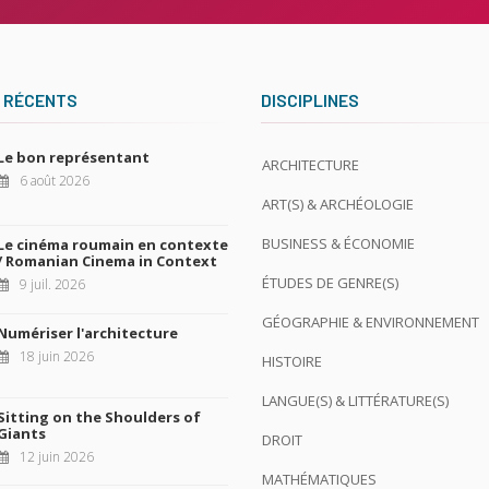
 RÉCENTS
DISCIPLINES
Le bon représentant
ARCHITECTURE
6 août 2026
ART(S) & ARCHÉOLOGIE
BUSINESS & ÉCONOMIE
Le cinéma roumain en contexte
/ Romanian Cinema in Context
ÉTUDES DE GENRE(S)
9 juil. 2026
GÉOGRAPHIE & ENVIRONNEMENT
Numériser l'architecture
18 juin 2026
HISTOIRE
LANGUE(S) & LITTÉRATURE(S)
Sitting on the Shoulders of
Giants
DROIT
12 juin 2026
MATHÉMATIQUES