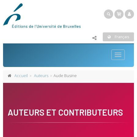
Français
Toggle
navigatio
Accueil
Auteurs
Aude Busine
AUTEURS ET CONTRIBUTEURS