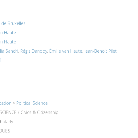
é de Bruxelles
an Haute
an Haute
lia Sandri
,
Régis Dandoy
,
Émilie van Haute
,
Jean-Benoit Pilet
1
cation
>
Political Science
CIENCE / Civics & Citizenship
holarly
IQUES