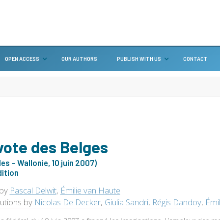
OPEN ACCESS
OUR AUTHORS
PUBLISH WITH US
CONTACT
vote des Belges
les – Wallonie, 10 juin 2007)
dition
 by
Pascal Delwit
,
Émilie van Haute
butions by
Nicolas De Decker
,
Giulia Sandri
,
Régis Dandoy
,
Émil