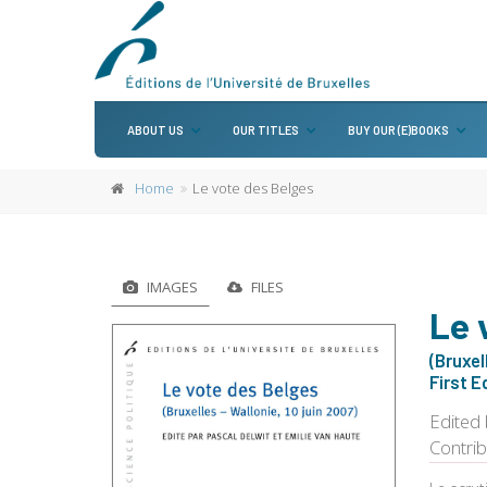
ABOUT US
OUR TITLES
BUY OUR (E)BOOKS
Home
Le vote des Belges
IMAGES
FILES
Le 
(Bruxel
First E
Edited
Contri