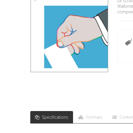
Le scrut
Wallonie
compren
Specifications
Formats
Conten