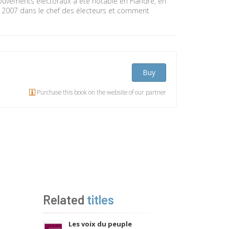
mouvements électoraux a été notable en Flandre, en
in 2007 dans le chef des électeurs et comment
Buy
Purchase this book on the website of our partner
Related
titles
Les voix du peuple