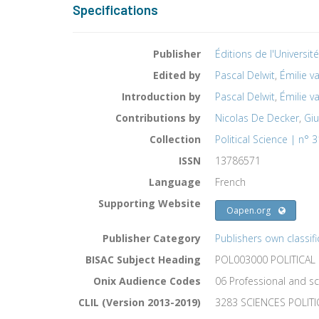
Specifications
Publisher
Éditions de l'Universit
Edited by
Pascal Delwit
,
Émilie v
Introduction by
Pascal Delwit
,
Émilie v
Contributions by
Nicolas De Decker
,
Giu
Collection
Political Science | n° 3
ISSN
13786571
Language
French
Supporting Website
Oapen.org
Publisher Category
Publishers own classifi
BISAC Subject Heading
POL003000 POLITICAL S
Onix Audience Codes
06 Professional and sc
CLIL (Version 2013-2019)
3283 SCIENCES POLIT