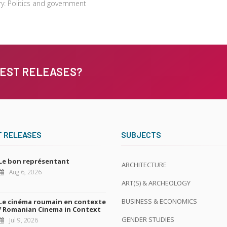
y: Politics and government
TEST RELEASES?
T RELEASES
SUBJECTS
Le bon représentant
ARCHITECTURE
Aug 6, 2026
ART(S) & ARCHEOLOGY
BUSINESS & ECONOMICS
Le cinéma roumain en contexte
/ Romanian Cinema in Context
GENDER STUDIES
Jul 9, 2026