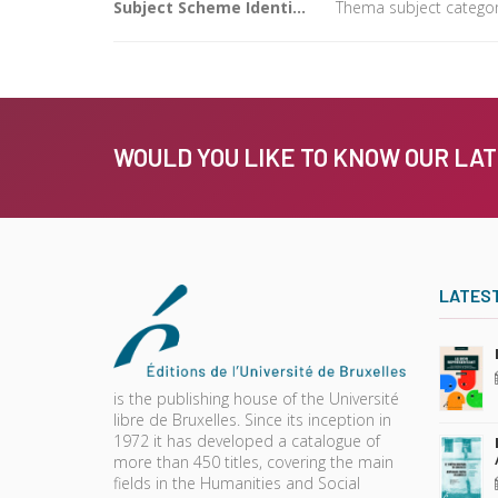
Subject Scheme Identifier Code
Thema subject categor
WOULD YOU LIKE TO KNOW OUR LA
LATES
is the publishing house of the Université
libre de Bruxelles. Since its inception in
1972 it has developed a catalogue of
more than 450 titles, covering the main
fields in the Humanities and Social