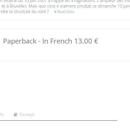
in fédéral du 10 juin 2007 a frappé les imaginations. L’ampleur des 
 et à Bruxelles. Mais que s’est-il vraiment produit ce dimanche 10 ju
dre la structure du vote ?
Read More
Paperback
- In French
13.00 €
ts
Excerpt