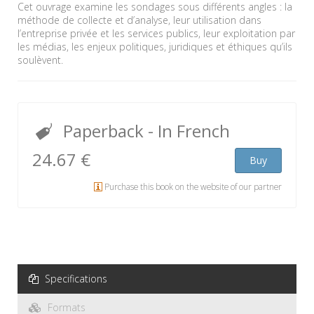
Cet ouvrage examine les sondages sous différents angles : la
méthode de collecte et d’analyse, leur utilisation dans
l’entreprise privée et les services publics, leur exploitation par
les médias, les enjeux politiques, juridiques et éthiques qu’ils
soulèvent.
Paperback
- In French
24.67 €
Buy
Purchase this book on the website of our partner
Specifications
Formats