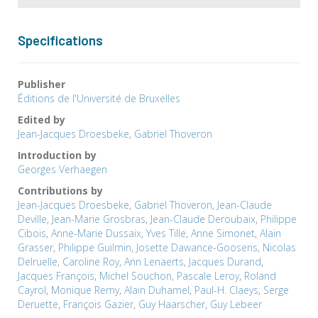
Specifications
Publisher
Éditions de l'Université de Bruxelles
Edited by
Jean-Jacques Droesbeke
,
Gabriel Thoveron
Introduction by
Georges Verhaegen
Contributions by
Jean-Jacques Droesbeke
,
Gabriel Thoveron
,
Jean-Claude
Deville
,
Jean-Marie Grosbras
,
Jean-Claude Deroubaix
,
Philippe
Cibois
,
Anne-Marie Dussaix
,
Yves Tille
,
Anne Simonet
,
Alain
Grasser
,
Philippe Guilmin
,
Josette Dawance-Goosens
,
Nicolas
Delruelle
,
Caroline Roy
,
Ann Lenaerts
,
Jacques Durand
,
Jacques François
,
Michel Souchon
,
Pascale Leroy
,
Roland
Cayrol
,
Monique Remy
,
Alain Duhamel
,
Paul-H. Claeys
,
Serge
Deruette
,
François Gazier
,
Guy Haarscher
,
Guy Lebeer