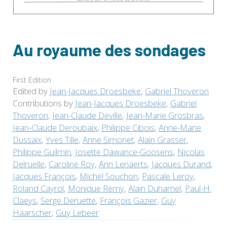
Au royaume des sondages
First Edition
Edited by
Jean-Jacques Droesbeke
,
Gabriel Thoveron
Contributions by
Jean-Jacques Droesbeke
,
Gabriel
Thoveron
,
Jean-Claude Deville
,
Jean-Marie Grosbras
,
Jean-Claude Deroubaix
,
Philippe Cibois
,
Anne-Marie
Dussaix
,
Yves Tille
,
Anne Simonet
,
Alain Grasser
,
Philippe Guilmin
,
Josette Dawance-Goosens
,
Nicolas
Delruelle
,
Caroline Roy
,
Ann Lenaerts
,
Jacques Durand
,
Jacques François
,
Michel Souchon
,
Pascale Leroy
,
Roland Cayrol
,
Monique Remy
,
Alain Duhamel
,
Paul-H.
Claeys
,
Serge Deruette
,
François Gazier
,
Guy
Haarscher
,
Guy Lebeer