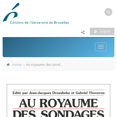
English
Toggle
navigatio
Home
Au royaume des sondages