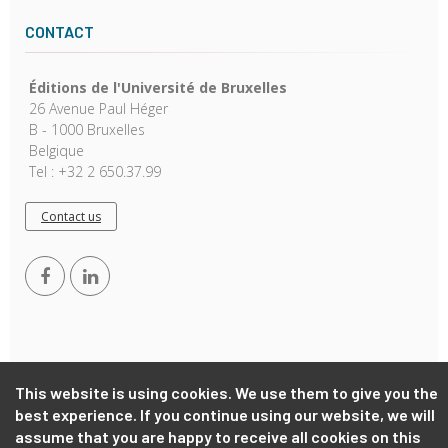
CONTACT
Éditions de l'Université de Bruxelles
26 Avenue Paul Héger
B - 1000 Bruxelles
Belgique
Tel : +32 2 650.37.99
Contact us
This website is using cookies. We use them to give you the
Copyright © 2026, EUB. Powered by
GiantChair
. All Rights
best experience. If you continue using our website, we will
Reserved
assume that you are happy to receive all cookies on this