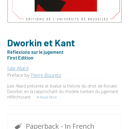
Dworkin et Kant
Réflexions sur le jugement
First Edition
Julie Allard
Preface by
Pierre Bouretz
Julie Allard présente et évalue la théorie du droit de Ronald
Dworkin, en la rapprochant du modèle kantien du jugement
réfléchissant.
Read More
Paperback
- In French