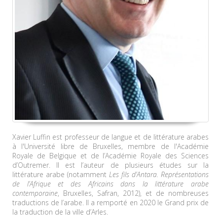
Xavier Luffin est professeur de langue et de littérature arabes
à l'Université libre de Bruxelles, membre de l'Académie
Royale de Belgique et de l’Académie Royale des Sciences
d’Outremer. Il est l’auteur de plusieurs études sur la
littérature arabe (notamment
Les fils d’Antara. Représentations
de l’Afrique et des Africains dans la littérature arabe
contemporaine
, Bruxelles, Safran, 2012), et de nombreuses
traductions de l’arabe. Il a remporté en 2020 le Grand prix de
la traduction de la ville d’Arles.