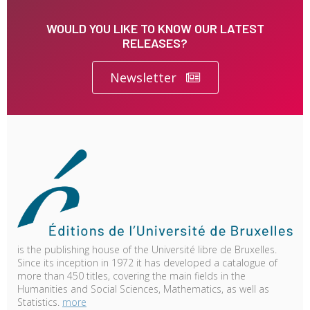
WOULD YOU LIKE TO KNOW OUR LATEST
RELEASES?
Newsletter
is the publishing house of the Université libre de Bruxelles.
Since its inception in 1972 it has developed a catalogue of
more than 450 titles, covering the main fields in the
Humanities and Social Sciences, Mathematics, as well as
Statistics.
more