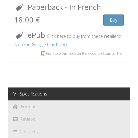
Paperback
- In French
18.00 €
Buy
ePub
Click here to buy from these retailers:
Amazon
Google Play
Kobo
Purchase this book on the website of our partner
Specifications
Formats
Reviews
Contents