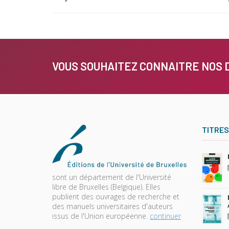
VOUS SOUHAITEZ CONNAITRE NOS 
TITRES
sont un département de l'Université
libre de Bruxelles (Belgique). Elles
publient des ouvrages de recherche et
des manuels universitaires d'auteurs
issus de l'Union européenne.
continuer