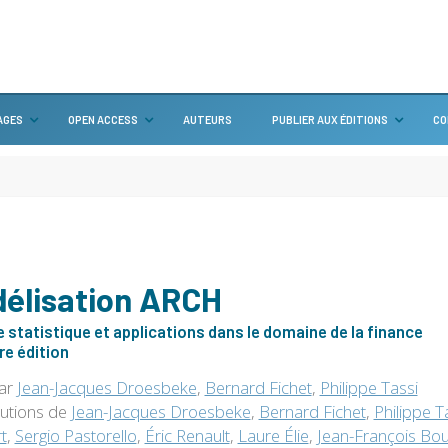
AGES
OPEN ACCESS
AUTEURS
PUBLIER AUX ÉDITIONS
CO
élisation ARCH
 statistique et applications dans le domaine de la finance
e édition
par
Jean-Jacques Droesbeke
,
Bernard Fichet
,
Philippe Tassi
butions de
Jean-Jacques Droesbeke
,
Bernard Fichet
,
Philippe T
t
,
Sergio Pastorello
,
Éric Renault
,
Laure Élie
,
Jean-François Bou