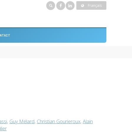
Français
NTACT
assi
,
Guy Mélard
,
Christian Gourieroux
,
Alain
lier