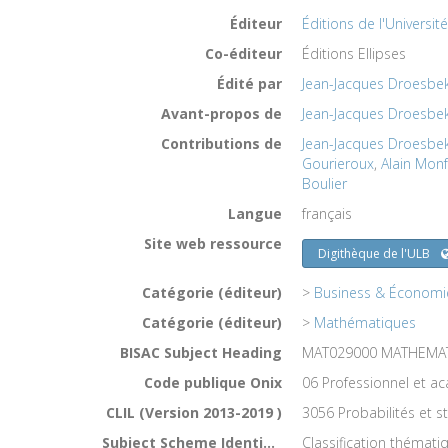
Éditeur
Éditions de l'Universit
Co-éditeur
Éditions Ellipses
Édité par
Jean-Jacques Droesbe
Avant-propos de
Jean-Jacques Droesbe
Contributions de
Jean-Jacques Droesbe
Gourieroux
,
Alain Monf
Boulier
Langue
français
Site web ressource
Digithèque de l'ULB
Catégorie (éditeur)
>
Business & Économi
Catégorie (éditeur)
>
Mathématiques
BISAC Subject Heading
MAT029000 MATHEMATICS
Code publique Onix
06 Professionnel et 
CLIL (Version 2013-2019 )
3056 Probabilités et st
Subject Scheme Identifier Code
Classification thémati