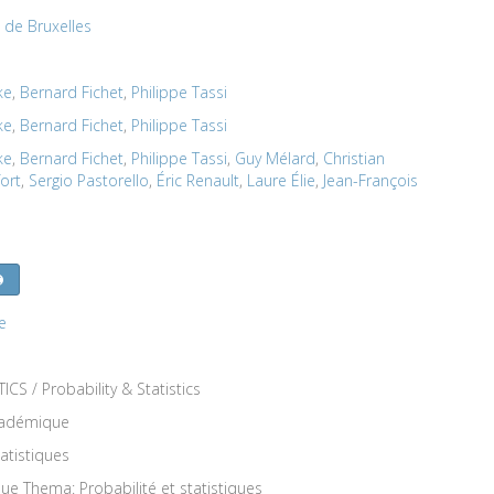
é de Bruxelles
ke
,
Bernard Fichet
,
Philippe Tassi
ke
,
Bernard Fichet
,
Philippe Tassi
ke
,
Bernard Fichet
,
Philippe Tassi
,
Guy Mélard
,
Christian
ort
,
Sergio Pastorello
,
Éric Renault
,
Laure Élie
,
Jean-François
e
 / Probability & Statistics
académique
atistiques
que Thema: Probabilité et statistiques