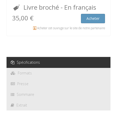
Livre broché
- En français
35,00 €
Acheter
Acheter cet ouvrage sur le site de notre partenaire
Spécifications
Formats
Presse
Sommaire
Extrait