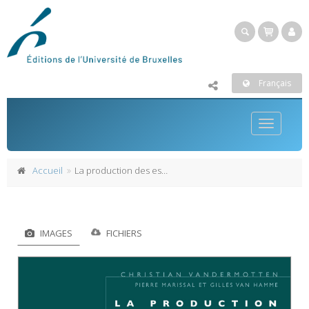
Français
Toggle
navigatio
Accueil
La production des espaces économiques
IMAGES
FICHIERS