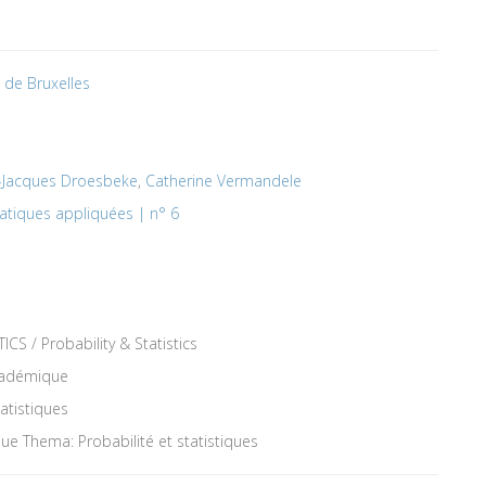
é de Bruxelles
-Jacques Droesbeke
,
Catherine Vermandele
atiques appliquées | n° 6
 / Probability & Statistics
académique
atistiques
que Thema: Probabilité et statistiques