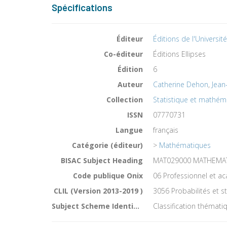
Spécifications
Éditeur
Éditions de l'Universit
Co-éditeur
Éditions Ellipses
Édition
6
Auteur
Catherine Dehon
,
Jean
Collection
Statistique et mathém
ISSN
07770731
Langue
français
Catégorie (éditeur)
>
Mathématiques
BISAC Subject Heading
MAT029000 MATHEMATICS
Code publique Onix
06 Professionnel et 
CLIL (Version 2013-2019 )
3056 Probabilités et st
Subject Scheme Identifier Code
Classification thémati