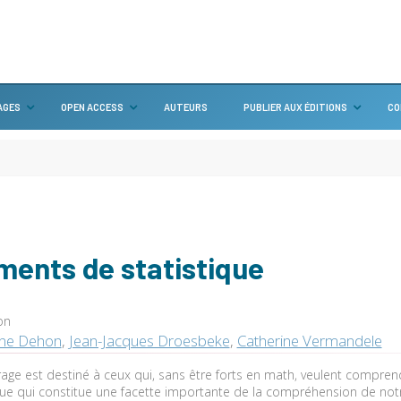
AGES
OPEN ACCESS
AUTEURS
PUBLIER AUX ÉDITIONS
CO
ments de statistique
on
ine Dehon
,
Jean-Jacques Droesbeke
,
Catherine Vermandele
age est destiné à ceux qui, sans être forts en math, veulent compre
ique qui constitue une facette importante de la compréhension de n