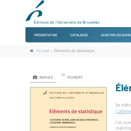
PRÉSENTATION
CATALOGUE
ACHETER LES OUVR
Accueil
Éléments de statistique
IMAGES
FICHIERS
Élé
6e éditi
Cather
Cet ouvr
statist