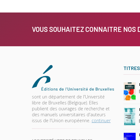
VOUS SOUHAITEZ CONNAITRE NOS 
TITRES
sont un département de l'Université
libre de Bruxelles (Belgique). Elles
publient des ouvrages de recherche et
des manuels universitaires d'auteurs
issus de l'Union européenne.
continuer