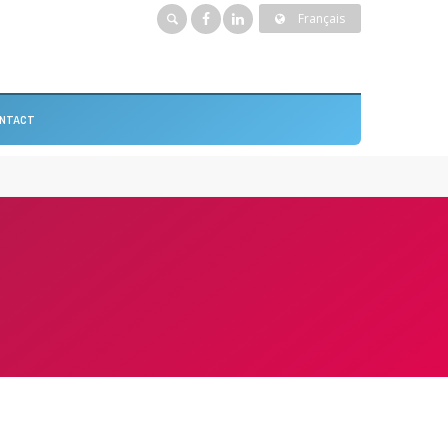
Français
NTACT