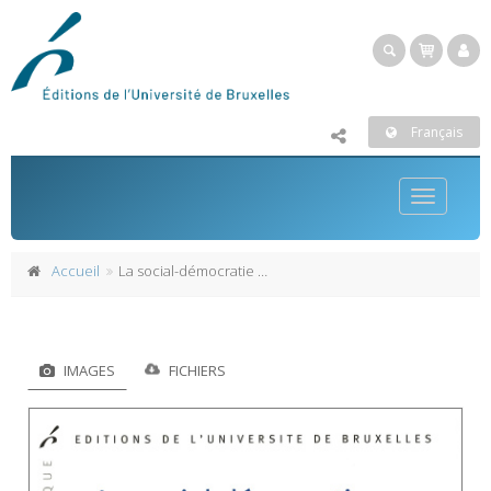
Français
Toggle
navigatio
Accueil
La social-démocratie et le chômage
IMAGES
FICHIERS