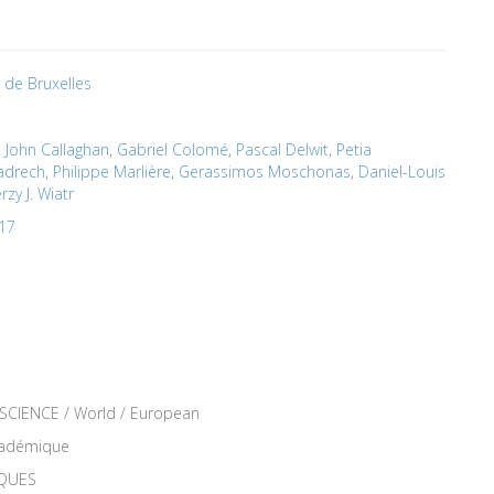
é de Bruxelles
,
John Callaghan
,
Gabriel Colomé
,
Pascal Delwit
,
Petia
adrech
,
Philippe Marlière
,
Gerassimos Moschonas
,
Daniel-Louis
erzy J. Wiatr
 17
SCIENCE / World / European
académique
IQUES