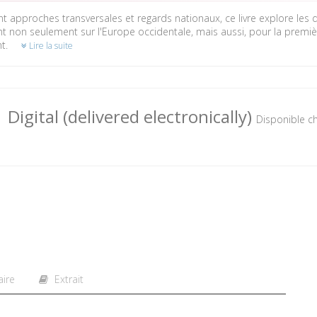
nt approches transversales et regards nationaux, ce livre explore les 
nt non seulement sur l'Europe occidentale, mais aussi, pour la première
nt.
Lire la suite
Digital (delivered electronically)
Disponible ch
ire
Extrait