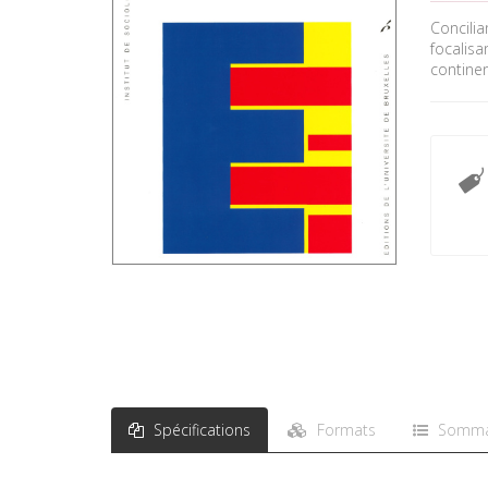
Concilia
focalisa
contine
Spécifications
Formats
Somma