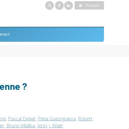
Français
NTACT
éenne ?
omé
,
Pascal Delwit
,
Petia Gueorguieva
,
Robert
er
,
Bruno Villalba
,
Jerzy J. Wiatr