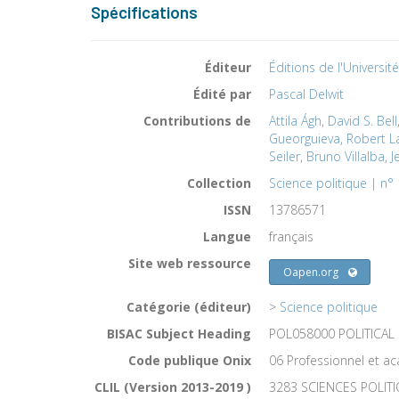
Spécifications
Éditeur
Éditions de l'Universit
Édité par
Pascal Delwit
Contributions de
Attila Ágh
,
David S. Bell
Gueorguieva
,
Robert L
Seiler
,
Bruno Villalba
,
J
Collection
Science politique | n°
ISSN
13786571
Langue
français
Site web ressource
Oapen.org
Catégorie (éditeur)
>
Science politique
BISAC Subject Heading
POL058000 POLITICAL 
Code publique Onix
06 Professionnel et 
CLIL (Version 2013-2019 )
3283 SCIENCES POLIT