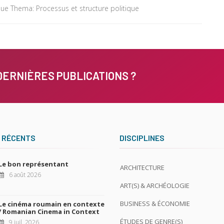
que Thema: Processus et structure politique
DERNIÈRES PUBLICATIONS ?
 RÉCENTS
DISCIPLINES
Le bon représentant
ARCHITECTURE
6 août 2026
ART(S) & ARCHÉOLOGIE
BUSINESS & ÉCONOMIE
Le cinéma roumain en contexte
/ Romanian Cinema in Context
ÉTUDES DE GENRE(S)
9 juil. 2026