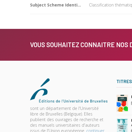
Subject Scheme Identifier Code
Classification thémati
VOUS SOUHAITEZ CONNAITRE NOS 
TITRES
sont un département de l'Université
libre de Bruxelles (Belgique). Elles
publient des ouvrages de recherche et
des manuels universitaires d'auteurs
issus de l'Union européenne.
continuer