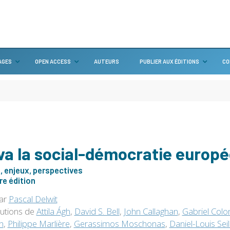
AGES
OPEN ACCESS
AUTEURS
PUBLIER AUX ÉDITIONS
CO
va la social-démocratie europ
 enjeux, perspectives
e édition
par
Pascal Delwit
butions de
Attila Ágh
,
David S. Bell
,
John Callaghan
,
Gabriel Col
h
,
Philippe Marlière
,
Gerassimos Moschonas
,
Daniel-Louis Seil