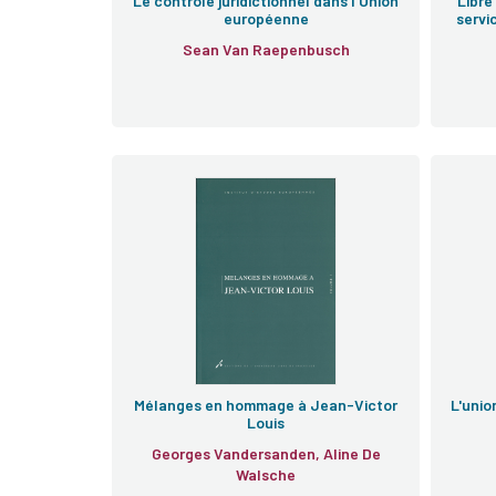
Le contrôle juridictionnel dans l'Union
Libre
européenne
servi
Sean Van Raepenbusch
Mélanges
Mélanges en hommage à Jean-Victor
L'unio
Louis
Georges Vandersanden, Aline De
Walsche