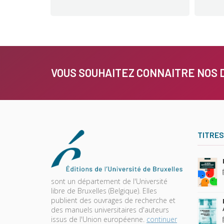
VOUS SOUHAITEZ CONNAITRE NOS 
TITRES
sont un département de l'Université
libre de Bruxelles (Belgique). Elles
publient des ouvrages de recherche et
des manuels universitaires d'auteurs
issus de l'Union européenne.
continuer