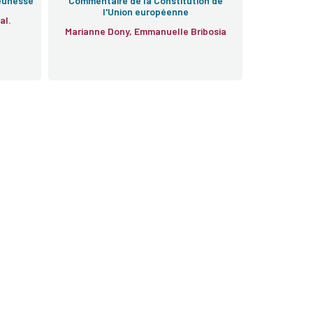
jeunesse
Commentaire de la Constitution de
l'Union européenne
nbusch, et al.
Marianne Dony, Emmanuelle Bribosia