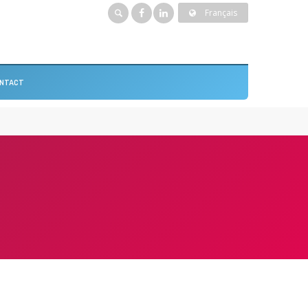
Français
NTACT