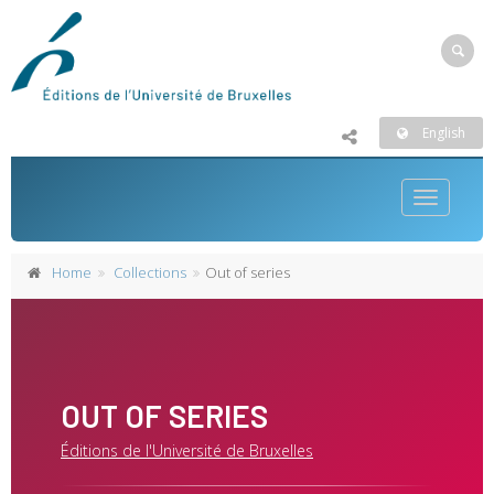
English
Toggle
navigatio
Home
Collections
Out of series
OUT OF SERIES
Éditions de l'Université de Bruxelles