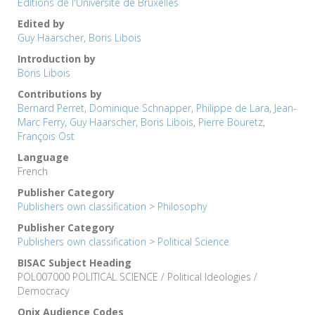
Éditions de l'Université de Bruxelles
Edited by
Guy Haarscher
,
Boris Libois
Introduction by
Boris Libois
Contributions by
Bernard Perret
,
Dominique Schnapper
,
Philippe de Lara
,
Jean-
Marc Ferry
,
Guy Haarscher
,
Boris Libois
,
Pierre Bouretz
,
François Ost
Language
French
Publisher Category
Publishers own classification
>
Philosophy
Publisher Category
Publishers own classification
>
Political Science
BISAC Subject Heading
POL007000 POLITICAL SCIENCE / Political Ideologies /
Democracy
Onix Audience Codes