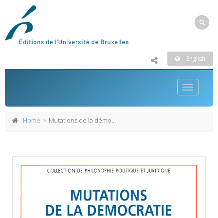
English
Toggle
navigatio
Home
Mutations de la démocratie représentative