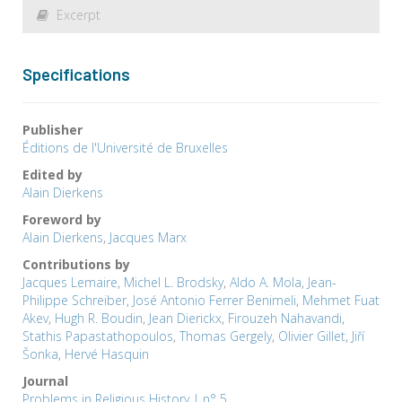
Excerpt
Specifications
Publisher
Éditions de l'Université de Bruxelles
Edited by
Alain Dierkens
Foreword by
Alain Dierkens
,
Jacques Marx
Contributions by
Jacques Lemaire
,
Michel L. Brodsky
,
Aldo A. Mola
,
Jean-
Philippe Schreiber
,
José Antonio Ferrer Benimeli
,
Mehmet Fuat
Akev
,
Hugh R. Boudin
,
Jean Dierickx
,
Firouzeh Nahavandi
,
Stathis Papastathopoulos
,
Thomas Gergely
,
Olivier Gillet
,
Jiří
Šonka
,
Hervé Hasquin
Journal
Problems in Religious History | n° 5