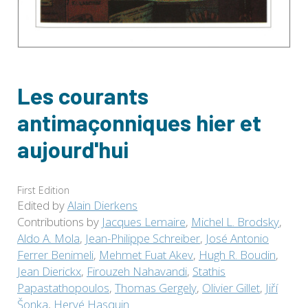
Les courants
antimaçonniques hier et
aujourd'hui
First Edition
Edited by
Alain Dierkens
Contributions by
Jacques Lemaire
,
Michel L. Brodsky
,
Aldo A. Mola
,
Jean-Philippe Schreiber
,
José Antonio
Ferrer Benimeli
,
Mehmet Fuat Akev
,
Hugh R. Boudin
,
Jean Dierickx
,
Firouzeh Nahavandi
,
Stathis
Papastathopoulos
,
Thomas Gergely
,
Olivier Gillet
,
Jiří
Šonka
,
Hervé Hasquin