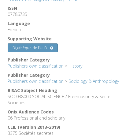
ISSN
07786735
Language
French
Supporting Website
Digithèque de l'ULB
Publisher Category
Publishers own classification
>
History
Publisher Category
Publishers own classification
>
Sociology & Anthropology
BISAC Subject Heading
SOC038000 SOCIAL SCIENCE / Freemasonry & Secret
Societies
Onix Audience Codes
06 Professional and scholarly
CLIL (Version 2013-2019)
3375 Sociétés secrètes