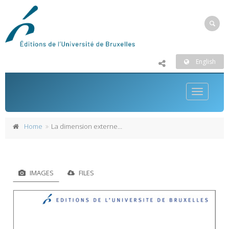
English
Toggle
navigatio
Home
La dimension externe de l’espace de liberté, de sécurité et de justice au lendemain de Lisbonne et de Stockholm
IMAGES
FILES