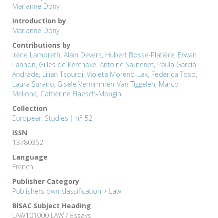
Marianne Dony
Introduction by
Marianne Dony
Contributions by
Irène Lambreth
,
Alain Devers
,
Hubert Bosse-Platière
,
Erwan
Lannon
,
Gilles de Kerchove
,
Antoine Sautenet
,
Paula García
Andrade
,
Lilian Tsourdi
,
Violeta Moreno-Lax
,
Federica Toso
,
Laura Surano
,
Gisèle Vernimmen-Van Tiggelen
,
Marco
Mellone
,
Catherine Flaesch-Mougin
Collection
European Studies | n° 52
ISSN
13780352
Language
French
Publisher Category
Publishers own classification
>
Law
BISAC Subject Heading
LAW101000 LAW / Essays