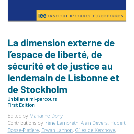
La dimension externe de
l’espace de liberté, de
sécurité et de justice au
lendemain de Lisbonne et
de Stockholm
Un bilan à mi-parcours
First Edition
Edited by
Marianne Dony
Contributions by
Irène Lambreth
,
Alain Devers
,
Hubert
Bosse-Platière
,
Erwan Lannon
,
Gilles de Kerchove
,