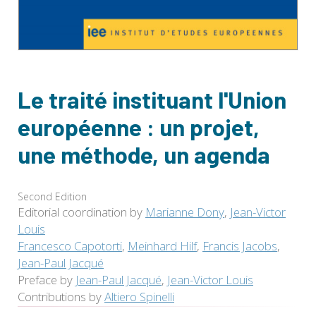
Le traité instituant l'Union
européenne : un projet,
une méthode, un agenda
Second Edition
Editorial coordination by
Marianne Dony
,
Jean-Victor
Louis
Francesco Capotorti
,
Meinhard Hilf
,
Francis Jacobs
,
Jean-Paul Jacqué
Preface by
Jean-Paul Jacqué
,
Jean-Victor Louis
Contributions by
Altiero Spinelli