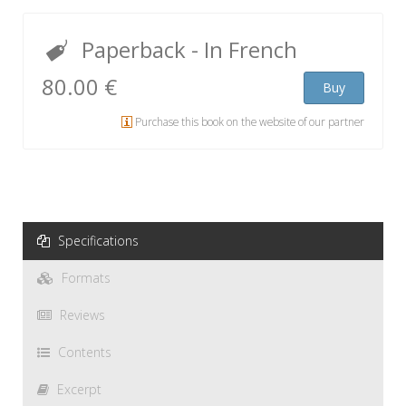
Paperback
- In French
80.00 €
Buy
Purchase this book on the website of our partner
Specifications
Formats
Reviews
Contents
Excerpt