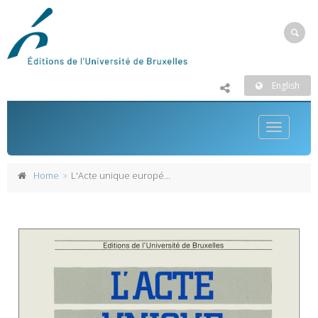
English
Toggle
navigatio
Home
L'Acte unique européen