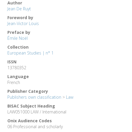
Author
Jean De Ruyt
Foreword by
Jean-Victor Louis
Preface by
Émile Noël
Collection
European Studies | n° 1
ISSN
13780352
Language
French
Publisher Category
Publishers own classification
>
Law
BISAC Subject Heading
LAW051000 LAW / International
Onix Audience Codes
06 Professional and scholarly