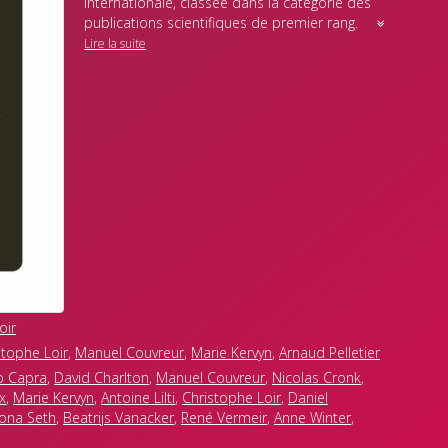
internationale, classée dans la catégorie des
publications scientifiques de premier rang.
Lire la suite
oir
stophe Loir
,
Manuel Couvreur
,
Marie Kervyn
,
Arnaud Pelletier
o Capra
,
David Charlton
,
Manuel Couvreur
,
Nicolas Cronk
,
x
,
Marie Kervyn
,
Antoine Lilti
,
Christophe Loir
,
Daniel
iona Seth
,
Beatrijs Vanacker
,
René Vermeir
,
Anne Winter
,