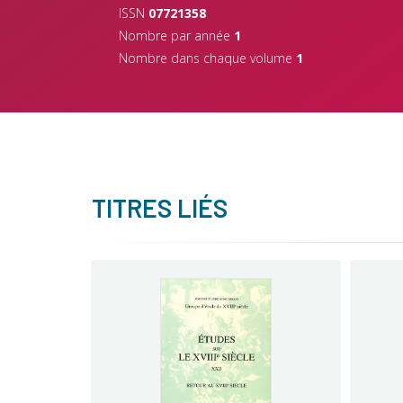
ISSN
07721358
Nombre par année
1
Nombre dans chaque volume
1
TITRES LIÉS