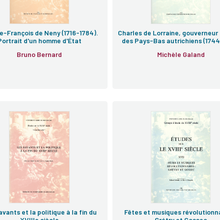
e-François de Neny (1716-1784).
Charles de Lorraine, gouverneur
Portrait d'un homme d'État
des Pays-Bas autrichiens (1744
Bruno Bernard
Michèle Galand
e
vants et la politique à la fin du
Fêtes et musiques révolutionna
XVIIIe siècle
Grétry et Gossec