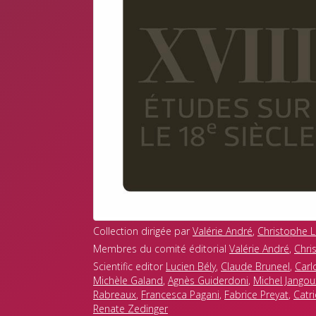
Collection dirigée par
Valérie André
,
Christophe L
Membres du comité éditorial
Valérie André
,
Chri
Scientific editor
Lucien Bély
,
Claude Bruneel
,
Carl
Michèle Galand
,
Agnès Guiderdoni
,
Michel Jangou
Rabreaux
,
Francesca Pagani
,
Fabrice Preyat
,
Catr
Renate Zedinger