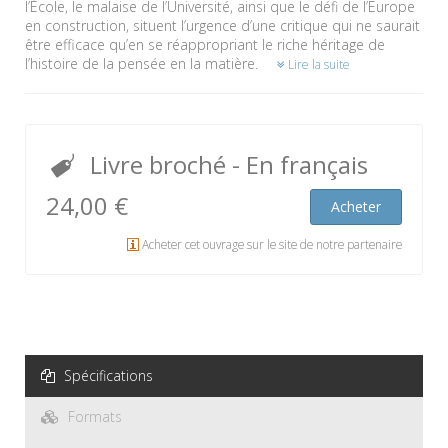
l’École, le malaise de l’Université, ainsi que le défi de l’Europe
en construction, situent l’urgence d’une critique qui ne saurait
être efficace qu’en se réappropriant le riche héritage de
l’histoire de la pensée en la matière.
Lire la suite
Livre broché
- En français
24,00 €
Acheter
Acheter cet ouvrage sur le site de notre partenaire
Spécifications
Formats