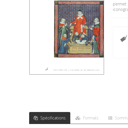
permet d
iconogr
Spécifications
Formats
Somma