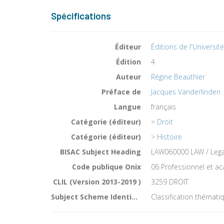
Spécifications
Éditeur
Éditions de l'Universit
Édition
4
Auteur
Régine Beauthier
Préface de
Jacques Vanderlinden
Langue
français
Catégorie (éditeur)
>
Droit
Catégorie (éditeur)
>
Histoire
BISAC Subject Heading
LAW060000 LAW / Legal
Code publique Onix
06 Professionnel et 
CLIL (Version 2013-2019 )
3259 DROIT
Subject Scheme Identifier Code
Classification thémati