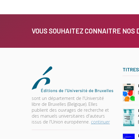
VOUS SOUHAITEZ CONNAITRE NOS 
TITRES
sont un département de l'Université
libre de Bruxelles (Belgique). Elles
publient des ouvrages de recherche et
des manuels universitaires d'auteurs
issus de l'Union européenne.
continuer