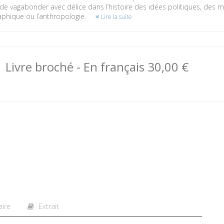
e vagabonder avec délice dans l’histoire des idées politiques, des me
aphique ou l’anthropologie.
Lire la suite
Livre broché
- En français
30,00 €
ire
Extrait