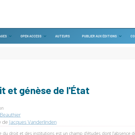
AGES
OPEN ACCESS
AUTEURS
PUBLIER AUX ÉDITIONS
CO
it et génèse de l'État
on
Beauthier
e de
Jacques Vanderlinden
re du droit et des institutions est un champ d’études dont l’absence de