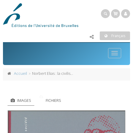
Français
Toggle
navigatio
Accueil
Norbert Elias : la civilisation et l'État
IMAGES
FICHIERS