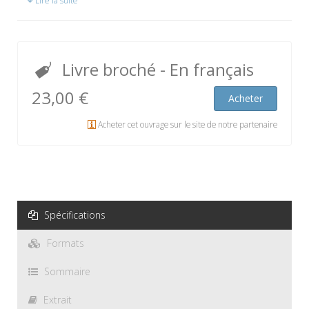
Lire la suite
Livre broché
- En français
23,00 €
Acheter
Acheter cet ouvrage sur le site de notre partenaire
Spécifications
Formats
Sommaire
Extrait