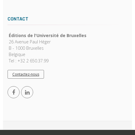
CONTACT
Éditions de l'Université de Bruxelles
26 Avenue Paul Héger
B - 1000 Bruxelles
Belgique
Tel : +32 2 650.37.99
Contactez-nous
Copyright © 2026, EUB. Powered by
GiantChair
. All Rights