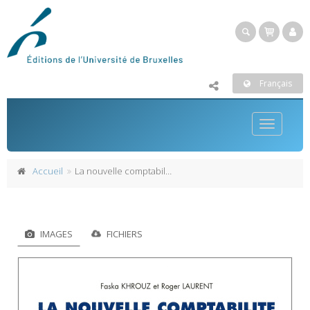
Français
Toggle
navigatio
Accueil
La nouvelle comptabilité des provinces
IMAGES
FICHIERS