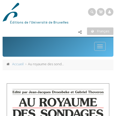
Français
Toggle
navigatio
Accueil
Au royaume des sondages