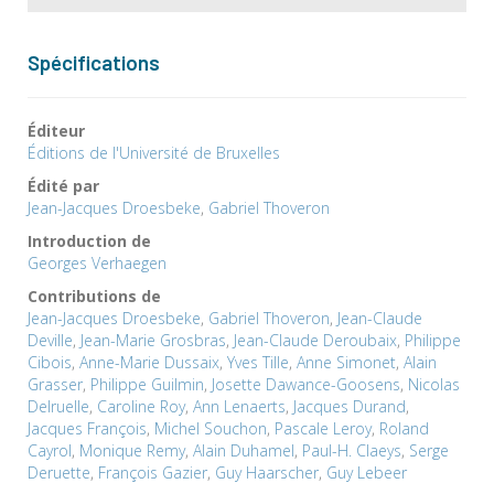
Spécifications
Éditeur
Éditions de l'Université de Bruxelles
Édité par
Jean-Jacques Droesbeke
,
Gabriel Thoveron
Introduction de
Georges Verhaegen
Contributions de
Jean-Jacques Droesbeke
,
Gabriel Thoveron
,
Jean-Claude
Deville
,
Jean-Marie Grosbras
,
Jean-Claude Deroubaix
,
Philippe
Cibois
,
Anne-Marie Dussaix
,
Yves Tille
,
Anne Simonet
,
Alain
Grasser
,
Philippe Guilmin
,
Josette Dawance-Goosens
,
Nicolas
Delruelle
,
Caroline Roy
,
Ann Lenaerts
,
Jacques Durand
,
Jacques François
,
Michel Souchon
,
Pascale Leroy
,
Roland
Cayrol
,
Monique Remy
,
Alain Duhamel
,
Paul-H. Claeys
,
Serge
Deruette
,
François Gazier
,
Guy Haarscher
,
Guy Lebeer