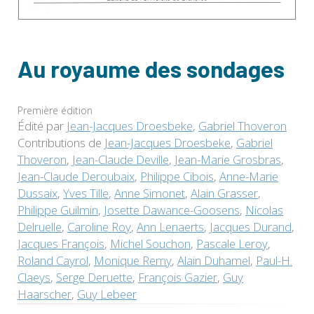
Au royaume des sondages
Première édition
Édité par
Jean-Jacques Droesbeke
,
Gabriel Thoveron
Contributions de
Jean-Jacques Droesbeke
,
Gabriel
Thoveron
,
Jean-Claude Deville
,
Jean-Marie Grosbras
,
Jean-Claude Deroubaix
,
Philippe Cibois
,
Anne-Marie
Dussaix
,
Yves Tille
,
Anne Simonet
,
Alain Grasser
,
Philippe Guilmin
,
Josette Dawance-Goosens
,
Nicolas
Delruelle
,
Caroline Roy
,
Ann Lenaerts
,
Jacques Durand
,
Jacques François
,
Michel Souchon
,
Pascale Leroy
,
Roland Cayrol
,
Monique Remy
,
Alain Duhamel
,
Paul-H.
Claeys
,
Serge Deruette
,
François Gazier
,
Guy
Haarscher
,
Guy Lebeer