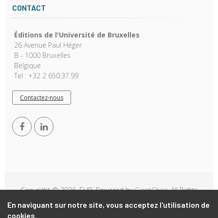
CONTACT
Éditions de l'Université de Bruxelles
26 Avenue Paul Héger
B - 1000 Bruxelles
Belgique
Tel : +32 2 650.37.99
Contactez-nous
Copyright © 2026, EUB. Powered by
GiantChair
. All Rights
Reserved
En naviguant sur notre site, vous acceptez l'utilisation de
cookies.