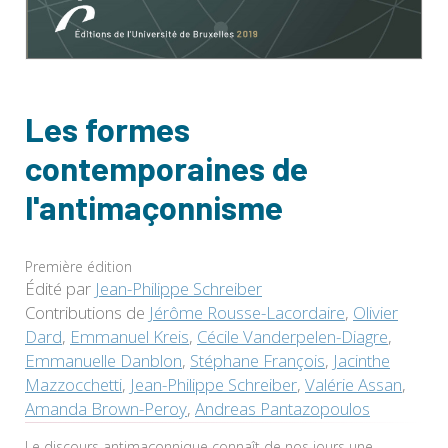
Les formes
contemporaines de
l'antimaçonnisme
Première édition
Édité par
Jean-Philippe Schreiber
Contributions de
Jérôme Rousse-Lacordaire
,
Olivier
Dard
,
Emmanuel Kreis
,
Cécile Vanderpelen-Diagre
,
Emmanuelle Danblon
,
Stéphane François
,
Jacinthe
Mazzocchetti
,
Jean-Philippe Schreiber
,
Valérie Assan
,
Amanda Brown-Peroy
,
Andreas Pantazopoulos
Le discours antimaçonnique connaît de nos jours une