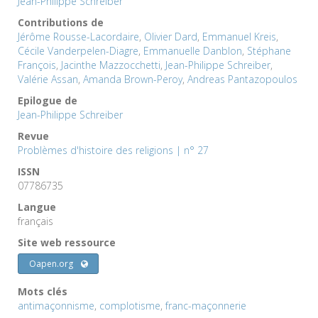
Jean-Philippe Schreiber
Contributions de
Jérôme Rousse-Lacordaire
,
Olivier Dard
,
Emmanuel Kreis
,
Cécile Vanderpelen-Diagre
,
Emmanuelle Danblon
,
Stéphane
François
,
Jacinthe Mazzocchetti
,
Jean-Philippe Schreiber
,
Valérie Assan
,
Amanda Brown-Peroy
,
Andreas Pantazopoulos
Epilogue de
Jean-Philippe Schreiber
Revue
Problèmes d'histoire des religions | n° 27
ISSN
07786735
Langue
français
Site web ressource
Oapen.org
Mots clés
antimaçonnisme
,
complotisme
,
franc-maçonnerie