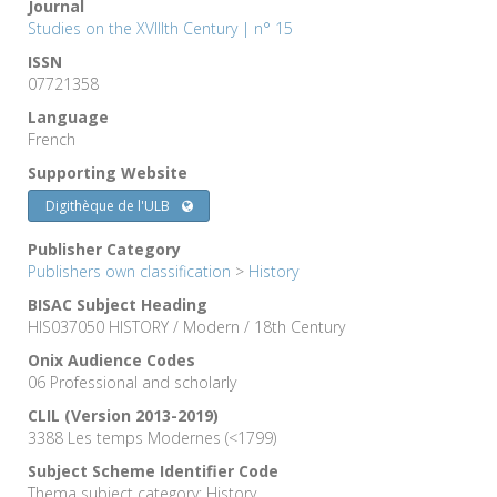
Journal
Studies on the XVIIIth Century | n° 15
ISSN
07721358
Language
French
Supporting Website
Digithèque de l'ULB
Publisher Category
Publishers own classification
>
History
BISAC Subject Heading
HIS037050 HISTORY / Modern / 18th Century
Onix Audience Codes
06 Professional and scholarly
CLIL (Version 2013-2019)
3388 Les temps Modernes (<1799)
Subject Scheme Identifier Code
Thema subject category: History