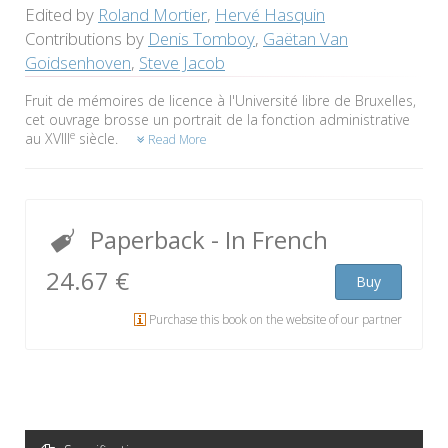
Edited by
Roland Mortier
,
Hervé Hasquin
Contributions by
Denis Tomboy
,
Gaëtan Van
Goidsenhoven
,
Steve Jacob
Fruit de mémoires de licence à l'Université libre de Bruxelles,
cet ouvrage brosse un portrait de la fonction administrative
e
au XVIII
siècle.
Read More
Paperback
- In French
24.67 €
Buy
Purchase this book on the website of our partner