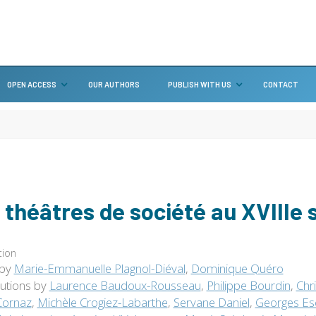
OPEN ACCESS
OUR AUTHORS
PUBLISH WITH US
CONTACT
 théâtres de société au XVIIIe 
tion
 by
Marie-Emmanuelle Plagnol-Diéval
,
Dominique Quéro
butions by
Laurence Baudoux-Rousseau
,
Philippe Bourdin
,
Chr
Cornaz
,
Michèle Crogiez-Labarthe
,
Servane Daniel
,
Georges Esc