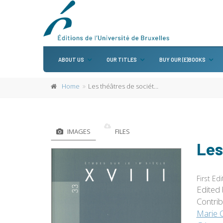
ABOUT US
OUR TITLES
BUY OUR (E)BOOKS
Home
Les théâtres de société au XVIIIe siècle
IMAGES
FILES
Les
First Edi
Edited
Contri
Marie 