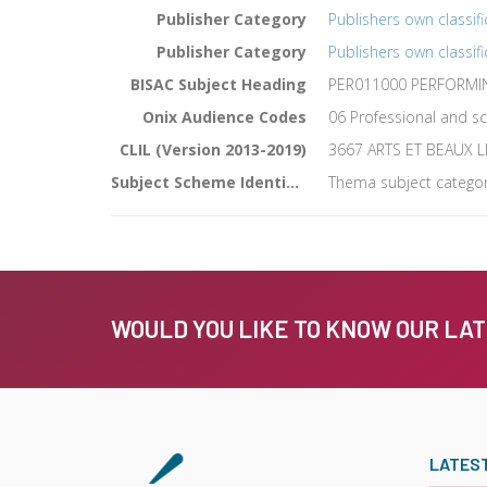
Publisher Category
Publishers own classifi
Publisher Category
Publishers own classifi
BISAC Subject Heading
PER011000 PERFORMIN
Onix Audience Codes
06 Professional and sc
CLIL (Version 2013-2019)
3667 ARTS ET BEAUX L
Subject Scheme Identifier Code
Thema subject categor
WOULD YOU LIKE TO KNOW OUR LA
LATES