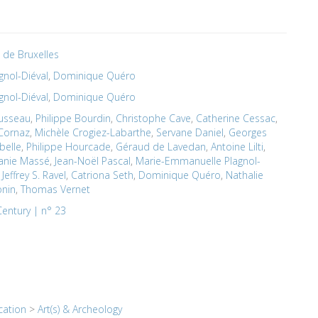
é de Bruxelles
nol-Diéval
,
Dominique Quéro
nol-Diéval
,
Dominique Quéro
usseau
,
Philippe Bourdin
,
Christophe Cave
,
Catherine Cessac
,
Cornaz
,
Michèle Crogiez-Labarthe
,
Servane Daniel
,
Georges
belle
,
Philippe Hourcade
,
Géraud de Lavedan
,
Antoine Lilti
,
anie Massé
,
Jean-Noël Pascal
,
Marie-Emmanuelle Plagnol-
,
Jeffrey S. Ravel
,
Catriona Seth
,
Dominique Quéro
,
Nathalie
onin
,
Thomas Vernet
Century | n° 23
cation
>
Art(s) & Archeology