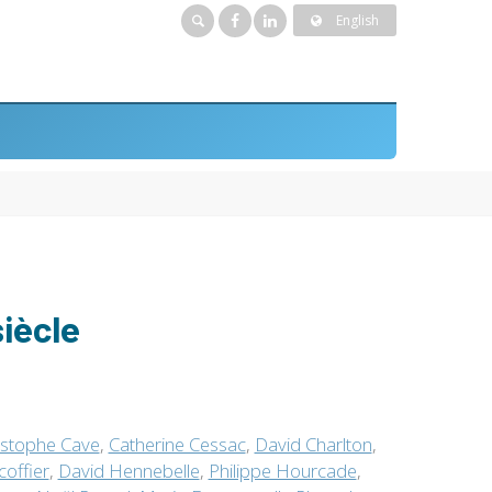
English
siècle
istophe Cave
,
Catherine Cessac
,
David Charlton
,
offier
,
David Hennebelle
,
Philippe Hourcade
,