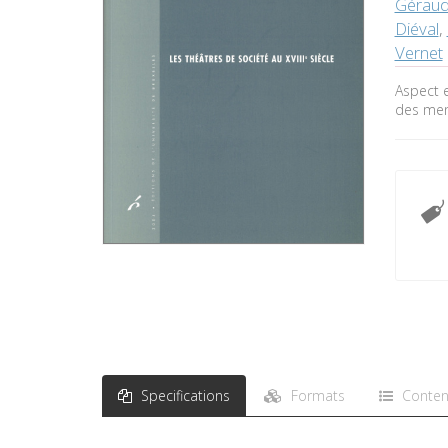
Géraud
Diéval
,
Vernet
Aspect e
des ment
Specifications
Formats
Conten