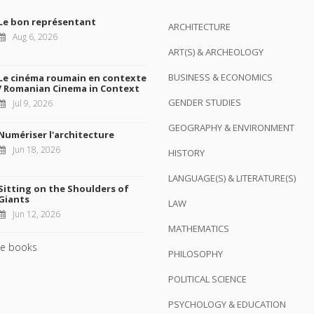
Le bon représentant
ARCHITECTURE
Aug 6, 2026
ART(S) & ARCHEOLOGY
BUSINESS & ECONOMICS
Le cinéma roumain en contexte
/ Romanian Cinema in Context
GENDER STUDIES
Jul 9, 2026
GEOGRAPHY & ENVIRONMENT
Numériser l'architecture
Jun 18, 2026
HISTORY
LANGUAGE(S) & LITERATURE(S)
Sitting on the Shoulders of
Giants
LAW
Jun 12, 2026
MATHEMATICS
e books
PHILOSOPHY
POLITICAL SCIENCE
PSYCHOLOGY & EDUCATION