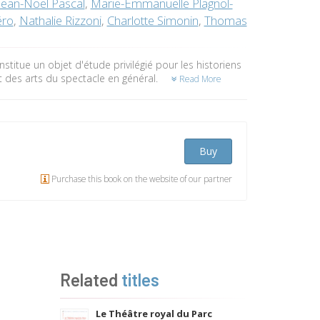
Jean-Noël Pascal
,
Marie-Emmanuelle Plagnol-
éro
,
Nathalie Rizzoni
,
Charlotte Simonin
,
Thomas
nstitue un objet d'étude privilégié pour les historiens
et des arts du spectacle en général.
Read More
Buy
Purchase this book on the website of our partner
Related
titles
Le Théâtre royal du Parc