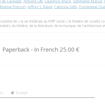
 de Lavedan
,
Antoine Lilti
,
Laurence Macé
,
Stéphanie Massé
,
Martial Poirson
,
Jeffrey S. Ravel
,
Catriona Seth
,
Dominique Qu
e
ssentiel de « la vie théâtrale au XVIII
siècle », le théâtre de société co
alités, du théâtre, de la littérature, de la musique, de l'architecture 
Paperback
- In French
25.00 €
ts
Excerpt