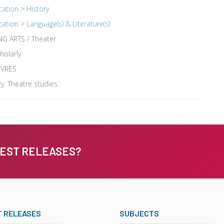
cation
>
History
cation
>
Language(s) & Literature(s)
G ARTS / Theater
holarly
IVRES
y: Theatre studies
TEST RELEASES?
T RELEASES
SUBJECTS