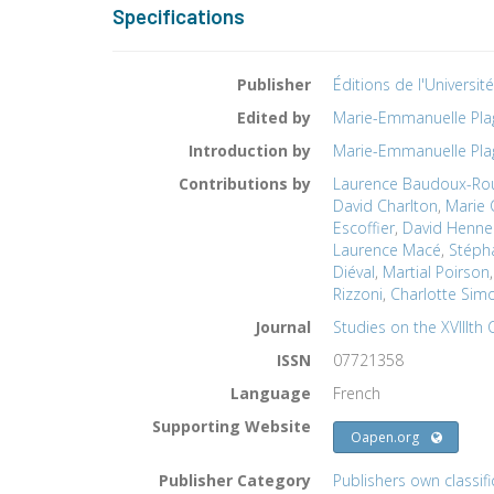
Specifications
Publisher
Éditions de l'Universit
Edited by
Marie-Emmanuelle Plag
Introduction by
Marie-Emmanuelle Plag
Contributions by
Laurence Baudoux-Ro
David Charlton
,
Marie 
Escoffier
,
David Henne
Laurence Macé
,
Stéph
Diéval
,
Martial Poirson
Rizzoni
,
Charlotte Sim
Journal
Studies on the XVIIIth 
ISSN
07721358
Language
French
Supporting Website
Oapen.org
Publisher Category
Publishers own classifi