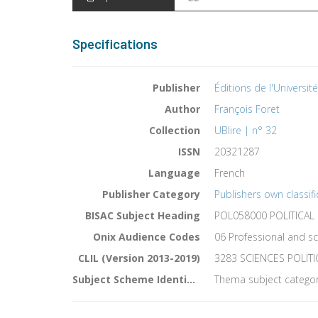
Specifications
Publisher
Éditions de l'Universit
Author
François Foret
Collection
UBlire | n° 32
ISSN
20321287
Language
French
Publisher Category
Publishers own classifi
BISAC Subject Heading
POL058000 POLITICAL 
Onix Audience Codes
06 Professional and sc
CLIL (Version 2013-2019)
3283 SCIENCES POLIT
Subject Scheme Identifier Code
Thema subject categor