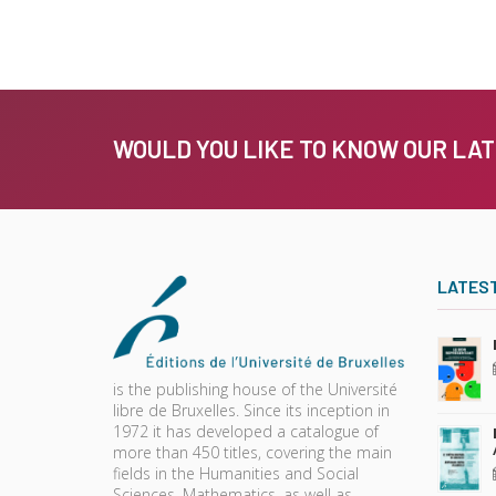
WOULD YOU LIKE TO KNOW OUR LA
LATES
is the publishing house of the Université
libre de Bruxelles. Since its inception in
1972 it has developed a catalogue of
more than 450 titles, covering the main
fields in the Humanities and Social
Sciences, Mathematics, as well as