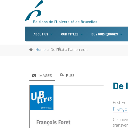
ABOUT US
OUR TITLES
BUY OUR (E)BOOKS
Home
De l'État à l'Union européenne
IMAGES
FILES
De 
First Edi
Françoi
Cet ouvr
transver