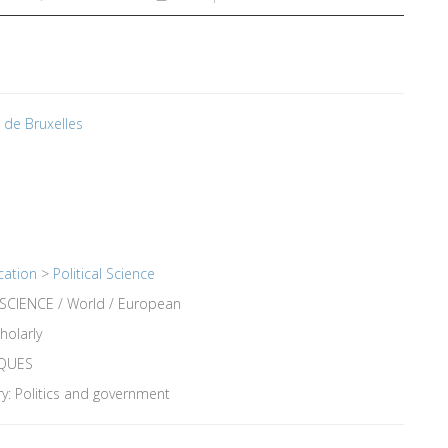
é de Bruxelles
cation
>
Political Science
SCIENCE / World / European
holarly
IQUES
y: Politics and government