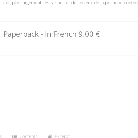
s » et, plus largement, les racines et des enjeux de la politique cont
Paperback
- In French
9.00 €
s
Contents
Excerpt