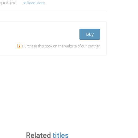
emporaine.
Read More
Buy
Purchase this book on the website of our partner
Related
titles