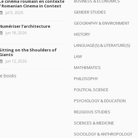
BUSINESS & ECONOMICS
Le cinéma roumain en contexte
/ Romanian Cinema in Context
GENDER STUDIES
Jul 9, 2026
GEOGRAPHY & ENVIRONMENT
Numériser l'architecture
Jun 18, 2026
HISTORY
LANGUAGE(S) & LITERATURE(S)
Sitting on the Shoulders of
Giants
LAW
Jun 12, 2026
MATHEMATICS
e books
PHILOSOPHY
POLITICAL SCIENCE
PSYCHOLOGY & EDUCATION
RELIGIOUS STUDIES
SCIENCES & MEDICINE
SOCIOLOGY & ANTHROPOLOGY