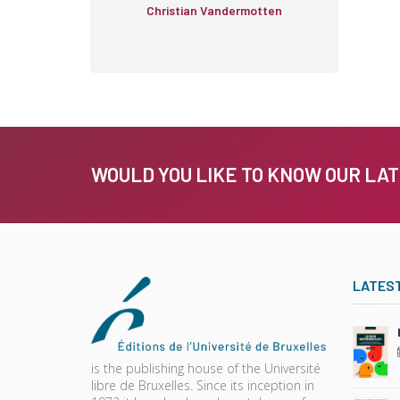
Christian Vandermotten
WOULD YOU LIKE TO KNOW OUR LA
LATES
is the publishing house of the Université
libre de Bruxelles. Since its inception in