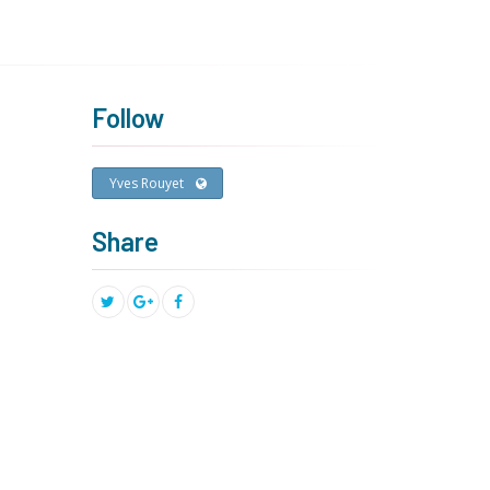
Follow
Yves Rouyet
Share