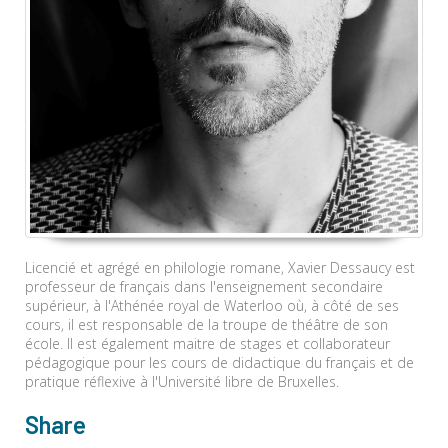
Licencié et agrégé en philologie romane, Xavier Dessaucy est
professeur de français dans l'enseignement secondaire
supérieur, à l'Athénée royal de Waterloo où, à côté de ses
cours, il est responsable de la troupe de théâtre de son
école. Il est également maitre de stages et collaborateur
pédagogique pour les cours de didactique du français et de
pratique réflexive à l'Université libre de Bruxelles.
Share