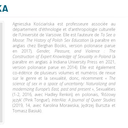
KA
Agnieszka Kościańska est professeure associée au
département d'éthnologie et d'anthropologie culturelle
de l'Université de Varsovie. Elle est l’auteure de
To See a
Moose: The History of Polish Sex Education
(à paraître en
anglais chez Berghan Books, version polonaise parue
en 2017),
Gender, Pleasure, and Violence : The
Construction of Expert Knowledge of Sexuality in Poland
(à
paraître en anglais à Indiana University Press en 2021,
version polonaise parue en 2014). Elle est également
co-éditrice de plusieurs volumes et numéros de revue
sur le genre et la sexualité, donc, récemment
« The
science of sex in a space of uncertainty: Naturalizing and
modernizing Europe’s East, past and present »
, Sexualities
(1-2, 2016, avec Hadley Renkin); en polonais, 'Różowy
język’ ('Pink Tongue’),
InterAlia: A Journal of Queer Studies
(2019, 14, avec Karolina Morawska, Jędrzej Burszta et
Tomasz Basiuk).