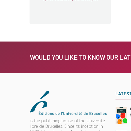
WOULD YOU LIKE TO KNOW OUR LA
LATES
is the publishing house of the Université
libre de Bruxelles. Since its inception in