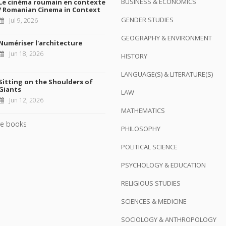
BUSINESS & ECONOMICS
Le cinéma roumain en contexte
/ Romanian Cinema in Context
GENDER STUDIES
Jul 9, 2026
GEOGRAPHY & ENVIRONMENT
Numériser l'architecture
Jun 18, 2026
HISTORY
LANGUAGE(S) & LITERATURE(S)
Sitting on the Shoulders of
Giants
LAW
Jun 12, 2026
MATHEMATICS
e books
PHILOSOPHY
POLITICAL SCIENCE
PSYCHOLOGY & EDUCATION
RELIGIOUS STUDIES
SCIENCES & MEDICINE
SOCIOLOGY & ANTHROPOLOGY