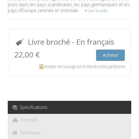
jours dans les pays scandinaves, les pays germaniques et les
pays d’Europe centrale et orientale.
Lire la suite
Livre broché
- En français
22,00 €
Acheter
Acheter cet ouvrage sur le site de notre partenaire
Spécifications
Formats
Sommaire