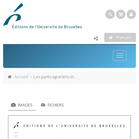
Français
Toggle
navigatio
Accueil
Les partis agrariens et paysans en Europe
IMAGES
FICHIERS