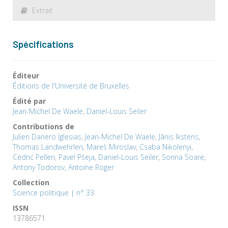
Extrait
Spécifications
Éditeur
Éditions de l'Université de Bruxelles
Édité par
Jean-Michel De Waele
,
Daniel-Louis Seiler
Contributions de
Julien Danero Iglesias
,
Jean-Michel De Waele
,
Jānis Ikstens
,
Thomas Landwehrlen
,
Mareš Miroslav
,
Csaba Nikolenyi
,
Cédric Pellen
,
Pavel Pšeja
,
Daniel-Louis Seiler
,
Sorina Soare
,
Antony Todorov
,
Antoine Roger
Collection
Science politique | n° 33
ISSN
13786571