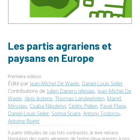
Les partis agrariens et
paysans en Europe
Première édition
Édité par
Jean-Michel De Waele
,
Daniel-Louis Seiler
Contributions de
Julien Danero Iglesias
,
Jean-Michel De
Waele
,
Jānis Ikstens
,
Thomas Landwehrlen
,
Mareš
Miroslav
,
Csaba Nikolenyi
,
Cédric Pellen
,
Pavel Pšeja
,
Daniel-Louis Seiler
,
Sorina Soare
,
Antony Todorov
,
Antoine Roger
À partir d’études de cas très contrastés, le livre retrace
l’évolution des partis agrariens de l’entre-deux-guerres à nos