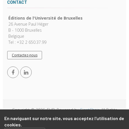
CONTACT
Éditions de l'Université de Bruxelles
26 Avenue Paul Héger
B - 1000 Bruxelles
Belgique
Tel : +32 2 650.37.99
Contactez-nous
Copyright © 2026, EUB. Powered by
GiantChair
. All Rights
Reserved
En naviguant sur notre site, vous acceptez l'utilisation de
cookies.