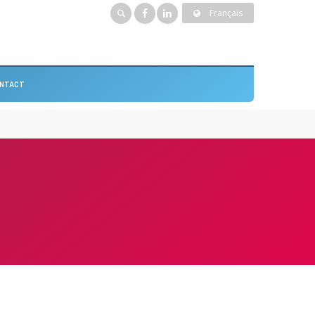
Français
NTACT