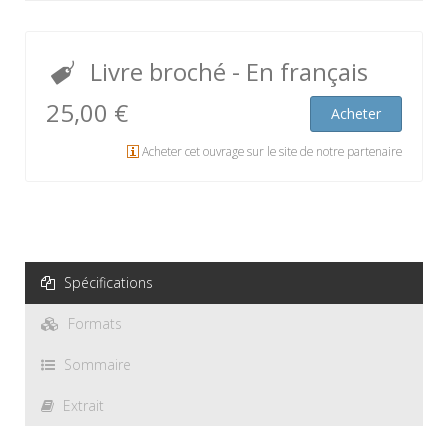
Livre broché
- En français
25,00 €
Acheter
Acheter cet ouvrage sur le site de notre partenaire
Spécifications
Formats
Sommaire
Extrait