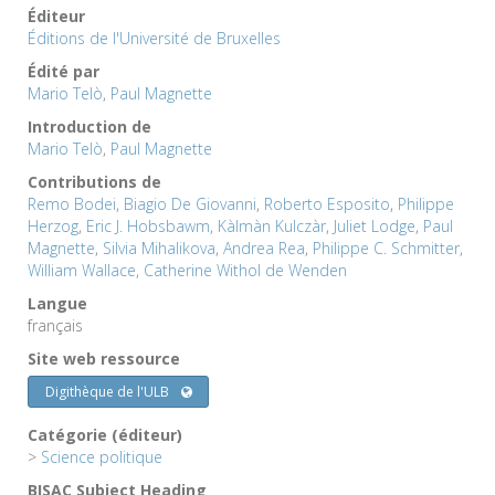
Éditeur
Éditions de l'Université de Bruxelles
Édité par
Mario Telò
,
Paul Magnette
Introduction de
Mario Telò
,
Paul Magnette
Contributions de
Remo Bodei
,
Biagio De Giovanni
,
Roberto Esposito
,
Philippe
Herzog
,
Eric J. Hobsbawm
,
Kàlmàn Kulczàr
,
Juliet Lodge
,
Paul
Magnette
,
Silvia Mihalikova
,
Andrea Rea
,
Philippe C. Schmitter
,
William Wallace
,
Catherine Withol de Wenden
Langue
français
Site web ressource
Digithèque de l'ULB
Catégorie (éditeur)
>
Science politique
BISAC Subject Heading