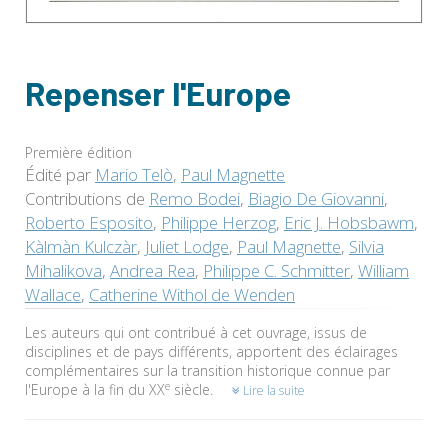
Repenser l'Europe
Première édition
Édité par
Mario Telò
,
Paul Magnette
Contributions de
Remo Bodei
,
Biagio De Giovanni
,
Roberto Esposito
,
Philippe Herzog
,
Eric J. Hobsbawm
,
Kàlmàn Kulczàr
,
Juliet Lodge
,
Paul Magnette
,
Silvia
Mihalikova
,
Andrea Rea
,
Philippe C. Schmitter
,
William
Wallace
,
Catherine Withol de Wenden
Les auteurs qui ont contribué à cet ouvrage, issus de
disciplines et de pays différents, apportent des éclairages
complémentaires sur la transition historique connue par
e
l'Europe à la fin du XX
siècle.
Lire la suite