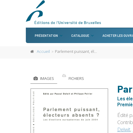
PRÉSENTATION
CATALOGUE
ACHETER LES OUVR
Accueil
Parlement puissant, électeurs absents ?
IMAGES
FICHIERS
Par
Les él
Premièr
Édité 
Contri
Delwit
,