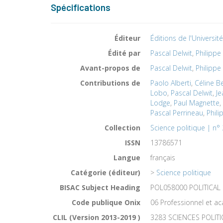
Spécifications
Éditeur
Éditions de l'Universit
Édité par
Pascal Delwit
,
Philippe 
Avant-propos de
Pascal Delwit
,
Philippe 
Contributions de
Paolo Alberti
,
Céline B
Lobo
,
Pascal Delwit
,
Je
Lodge
,
Paul Magnette
,
Pascal Perrineau
,
Phili
Collection
Science politique | n°
ISSN
13786571
Langue
français
Catégorie (éditeur)
>
Science politique
BISAC Subject Heading
POL058000 POLITICAL 
Code publique Onix
06 Professionnel et 
CLIL (Version 2013-2019 )
3283 SCIENCES POLIT