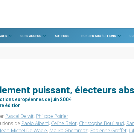
AGES
OPEN ACCESS
AUTEURS
PUBLIER AUX ÉDITIONS
CO
lement puissant, électeurs abs
ections européennes de juin 2004
e édition
par
Pascal Delwit
,
Philippe Poirier
butions de
Paolo Alberti
,
Céline Belot
,
Christophe Bouillaud
,
Ra
Jean-Michel De Waele
,
Malika Ghemmaz
,
Fabienne Greffet
,
Ju