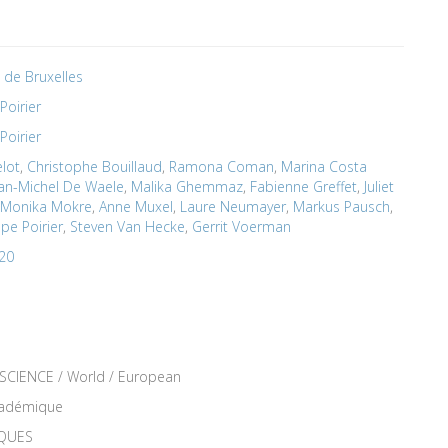
é de Bruxelles
Poirier
Poirier
elot
,
Christophe Bouillaud
,
Ramona Coman
,
Marina Costa
an-Michel De Waele
,
Malika Ghemmaz
,
Fabienne Greffet
,
Juliet
Monika Mokre
,
Anne Muxel
,
Laure Neumayer
,
Markus Pausch
,
ppe Poirier
,
Steven Van Hecke
,
Gerrit Voerman
 20
SCIENCE / World / European
académique
IQUES