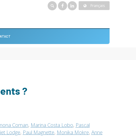
Français
NTACT
ents ?
mona Coman
,
Marina Costa Lobo
,
Pascal
liet Lodge
,
Paul Magnette
,
Monika Mokre
,
Anne