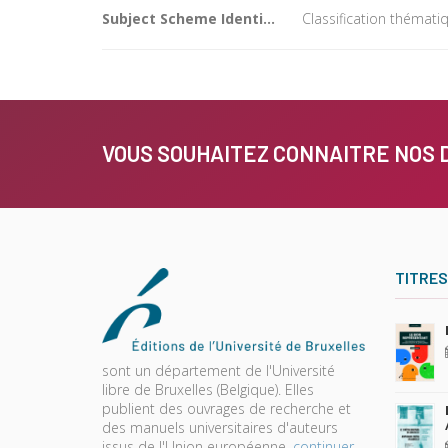
Subject Scheme Identifier Code
Classification thémat
VOUS SOUHAITEZ CONNAITRE NOS 
TITRES
sont un département de l'Université
libre de Bruxelles (Belgique). Elles
publient des ouvrages de recherche et
des manuels universitaires d'auteurs
issus de l'Union européenne.
continuer