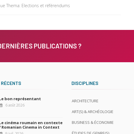
ique Thema: Elections et référendums
DERNIÈRES PUBLICATIONS ?
 RÉCENTS
DISCIPLINES
Le bon représentant
ARCHITECTURE
6 août 2026
ART(S) & ARCHÉOLOGIE
BUSINESS & ÉCONOMIE
Le cinéma roumain en contexte
/ Romanian Cinema in Context
ÉTUDES DE GENRE(S)
9 juil. 2026