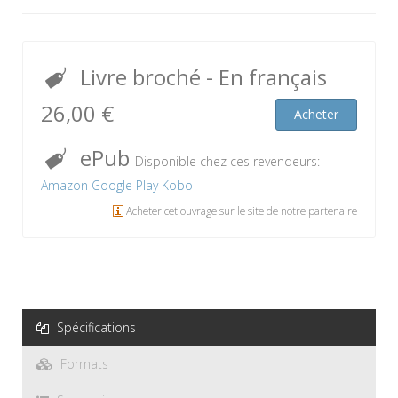
Livre broché
- En français
26,00 €
Acheter
ePub
Disponible chez ces revendeurs:
Amazon
Google Play
Kobo
Acheter cet ouvrage sur le site de notre partenaire
Spécifications
Formats