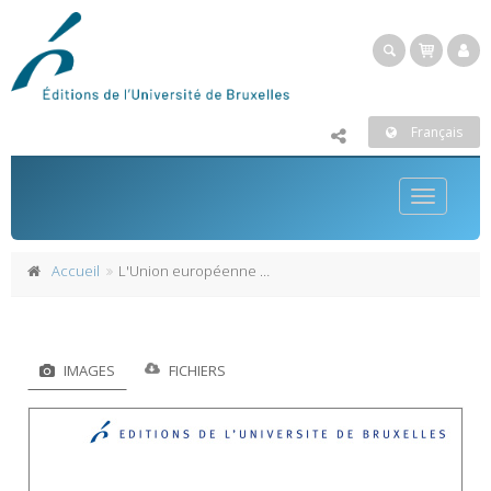
Français
Toggle
navigatio
Accueil
L'Union européenne et la promotion de la démocratie
IMAGES
FICHIERS