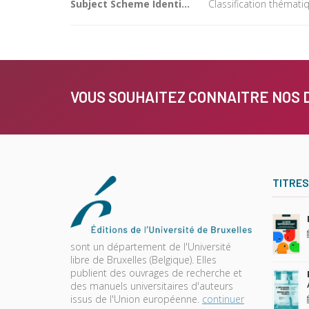
Subject Scheme Identifier Code
Classification thémat
VOUS SOUHAITEZ CONNAITRE NOS 
TITRES
sont un département de l'Université
libre de Bruxelles (Belgique). Elles
publient des ouvrages de recherche et
des manuels universitaires d'auteurs
issus de l'Union européenne.
continuer