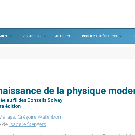
AGES
OPEN ACCESS
AUTEURS
PUBLIER AUX ÉDITIONS
CO
naissance de la physique mode
e au fil des Conseils Solvay
e édition
 Marage
,
Grégoire Wallenborn
e de
Isabelle Stengers