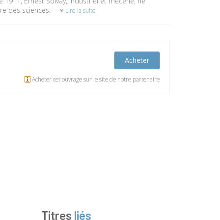
bre 1911, Ernest Solvay, industriel et mécène, ne
ire des sciences.
Lire la suite
Acheter
Acheter cet ouvrage sur le site de notre partenaire
Titres
liés