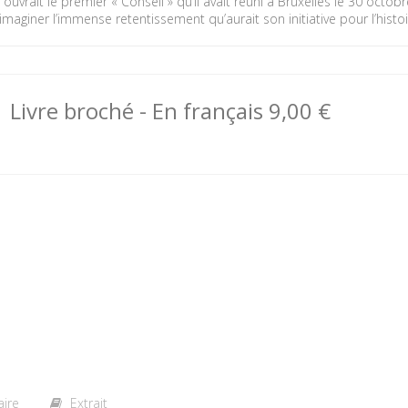
l ouvrait le premier « Conseil » qu’il avait réuni à Bruxelles le 30 octo
imaginer l’immense retentissement qu’aurait son initiative pour l’histo
Livre broché
- En français
9,00 €
ire
Extrait