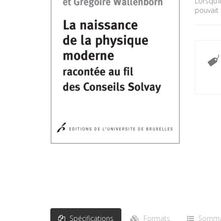
Lorsqu’i
pouvait 
Spécifications
Formats
Somma