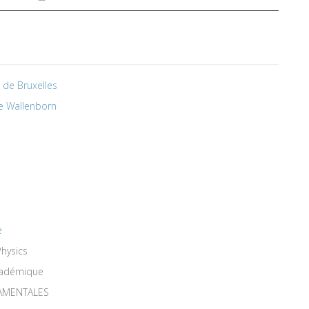
é de Bruxelles
e Wallenborn
e
hysics
académique
AMENTALES