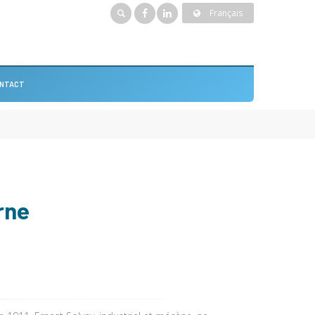
Français
NTACT
rne