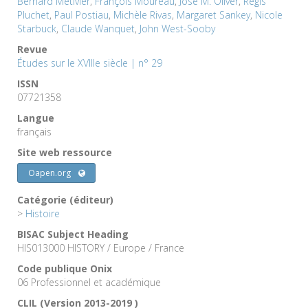
Bernard Métivier
,
François Moureau
,
José M. Oliver
,
Régis
Pluchet
,
Paul Postiau
,
Michèle Rivas
,
Margaret Sankey
,
Nicole
Starbuck
,
Claude Wanquet
,
John West-Sooby
Revue
Études sur le XVIIIe siècle | n° 29
ISSN
07721358
Langue
français
Site web ressource
Oapen.org
Catégorie (éditeur)
>
Histoire
BISAC Subject Heading
HIS013000 HISTORY / Europe / France
Code publique Onix
06 Professionnel et académique
CLIL (Version 2013-2019 )