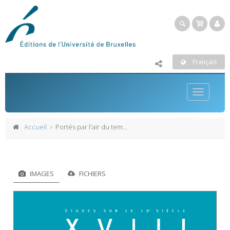
Français
Toggle
navigatio
Accueil
Portés par l'air du temps : les voyages du capitaine Baudin
IMAGES
FICHIERS