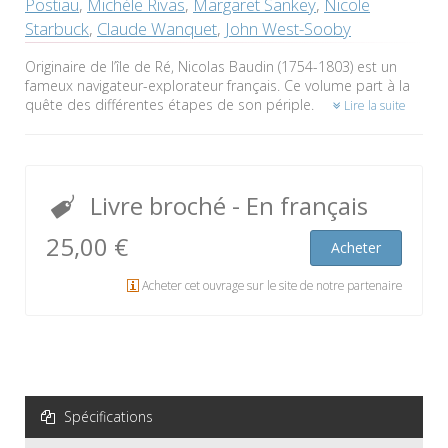
Postiau
,
Michèle Rivas
,
Margaret Sankey
,
Nicole
Starbuck
,
Claude Wanquet
,
John West-Sooby
Originaire de l’île de Ré, Nicolas Baudin (1754-1803) est un
fameux navigateur-explorateur français. Ce volume part à la
quête des différentes étapes de son périple.
Lire la suite
Livre broché
- En français
25,00 €
Acheter
Acheter cet ouvrage sur le site de notre partenaire
Spécifications