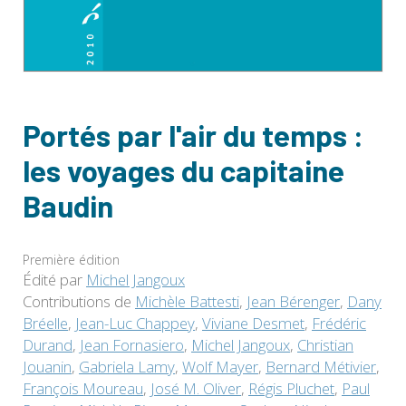
Portés par l'air du temps :
les voyages du capitaine
Baudin
Première édition
Édité par
Michel Jangoux
Contributions de
Michèle Battesti
,
Jean Bérenger
,
Dany
Bréelle
,
Jean-Luc Chappey
,
Viviane Desmet
,
Frédéric
Durand
,
Jean Fornasiero
,
Michel Jangoux
,
Christian
Jouanin
,
Gabriela Lamy
,
Wolf Mayer
,
Bernard Métivier
,
François Moureau
,
José M. Oliver
,
Régis Pluchet
,
Paul