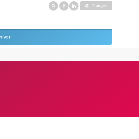
Français
NTACT