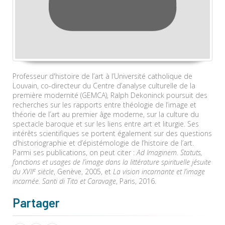
Professeur d'histoire de l’art à l’Université catholique de
Louvain, co-directeur du Centre d’analyse culturelle de la
première modernité (GEMCA), Ralph Dekoninck poursuit des
recherches sur les rapports entre théologie de l’image et
théorie de l’art au premier âge moderne, sur la culture du
spectacle baroque et sur les liens entre art et liturgie. Ses
intérêts scientifiques se portent également sur des questions
d’historiographie et d’épistémologie de l’histoire de l’art.
Parmi ses publications, on peut citer :
Ad Imaginem. Statuts,
fonctions et usages de l’image dans la littérature spirituelle jésuite
e
du XVII
siècle
, Genève, 2005, et
La vision incarnante et l’image
incarnée. Santi di Tito et Caravage
, Paris, 2016.
Partager