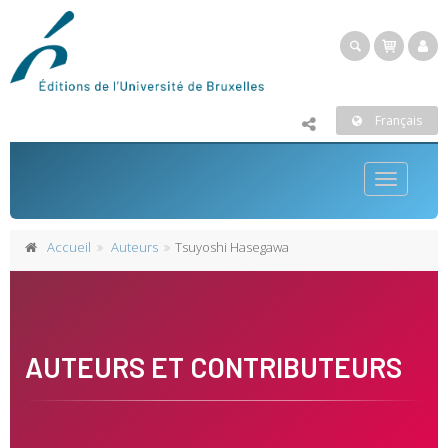
Français
Toggle
navigatio
Accueil
Auteurs
Tsuyoshi Hasegawa
AUTEURS ET CONTRIBUTEURS