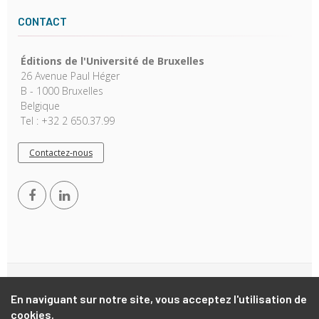
CONTACT
Éditions de l'Université de Bruxelles
26 Avenue Paul Héger
B - 1000 Bruxelles
Belgique
Tel : +32 2 650.37.99
Contactez-nous
Copyright © 2026, EUB. Powered by
GiantChair
. All Rights
En naviguant sur notre site, vous acceptez l'utilisation de
Reserved
cookies.